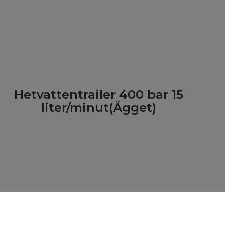
Hetvattentrailer 400 bar 15
liter/minut(Ägget)