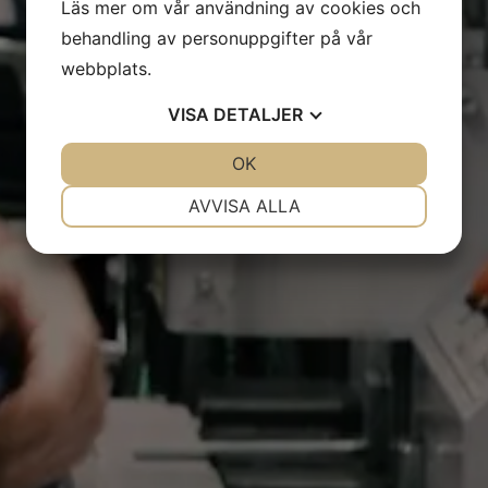
Läs mer om vår användning av cookies och
behandling av personuppgifter på vår
webbplats.
VISA
DETALJER
JA
NEJ
OK
JA
NEJ
NÖDVÄNDIG
INSTÄLLNINGAR
AVVISA ALLA
JA
NEJ
JA
NEJ
MARKNADSFÖRING
STATISTIK