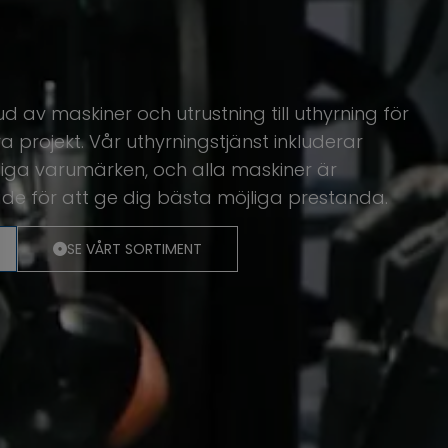
ud av maskiner och utrustning till uthyrning för
projekt. Vår uthyrningstjänst inkluderar
liga varumärken, och alla maskiner är
ade för att ge dig bästa möjliga prestanda.
SE VÅRT SORTIMENT