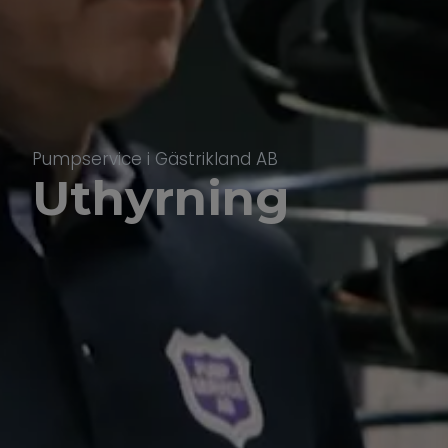
Pumpservice i Gästrikland AB
Uthyrning