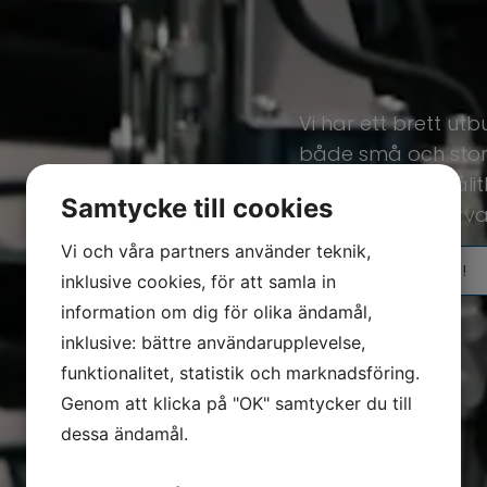
Vi har ett brett utb
både små och stora 
välkända och pålit
Samtycke till cookies
professionellt serv
Vi och våra partners använder teknik,
RING OSS IDAG!
inklusive cookies, för att samla in
information om dig för olika ändamål,
inklusive: bättre användarupplevelse,
funktionalitet, statistik och marknadsföring.
Genom att klicka på "OK" samtycker du till
dessa ändamål.