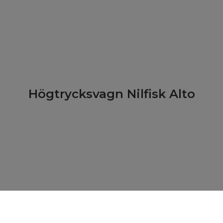
Högtrycksvagn Nilfisk Alto