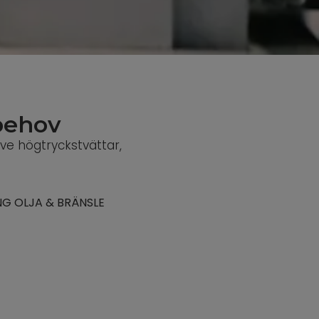
behov
ive högtryckstvättar,
NG OLJA & BRÄNSLE