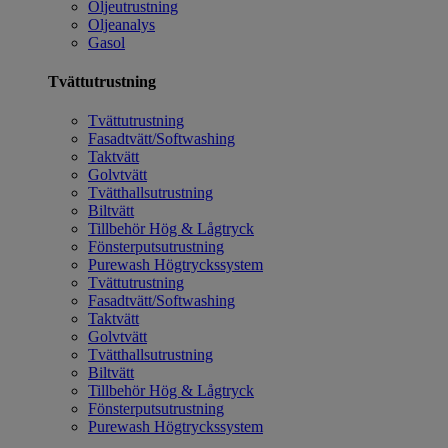
Oljeutrustning
Oljeanalys
Gasol
Tvättutrustning
Tvättutrustning
Fasadtvätt/Softwashing
Taktvätt
Golvtvätt
Tvätthallsutrustning
Biltvätt
Tillbehör Hög & Lågtryck
Fönsterputsutrustning
Purewash Högtryckssystem
Tvättutrustning
Fasadtvätt/Softwashing
Taktvätt
Golvtvätt
Tvätthallsutrustning
Biltvätt
Tillbehör Hög & Lågtryck
Fönsterputsutrustning
Purewash Högtryckssystem