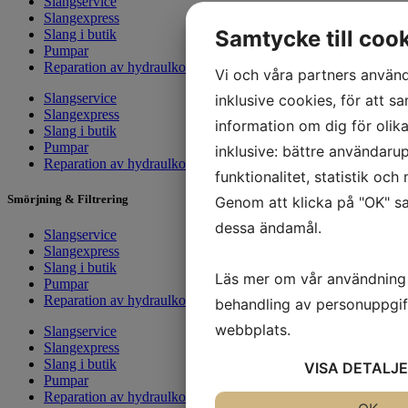
Slangservice
Slangexpress
Samtycke till coo
Slang i butik
Pumpar
Reparation av hydraulkolvar
Vi och våra partners använd
Slangservice
inklusive cookies, för att sa
Slangexpress
information om dig för olik
Slang i butik
Pumpar
inklusive: bättre användarup
Reparation av hydraulkolvar
funktionalitet, statistik oc
Smörjning & Filtrering
Genom att klicka på "OK" sa
dessa ändamål.
Slangservice
Slangexpress
Slang i butik
Läs mer om vår användning
Pumpar
Reparation av hydraulkolvar
behandling av personuppgif
webbplats.
Slangservice
Slangexpress
Slang i butik
VISA
DETALJE
Pumpar
Reparation av hydraulkolvar
JA
NEJ