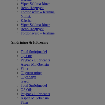
Viper Städmaskiner
Reno Högtryck
Fordonsvård – tershine
Nilfisk
Kärcher
Viper Städmaskiner
Reno Högtryck
Fordonsvård – tershine
Smörjning & Filtrering
Total Smörjmedel
Q8 Oils
Payback Lubricants
Aspen Miljöbensin
Filter
Oljeutrustning
Oljeanalys
Gasol
Total Smörjmedel
Q8 Oils
Payback Lubricants
Aspen Miljöbensin
Filter