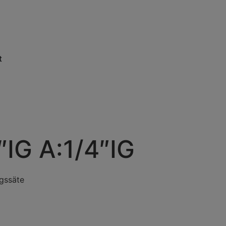
t
″IG A:1/4″IG
ngssäte