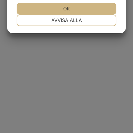
JA
NEJ
OK
JA
NEJ
NÖDVÄNDIG
INSTÄLLNINGAR
AVVISA ALLA
JA
NEJ
JA
NEJ
MARKNADSFÖRING
STATISTIK