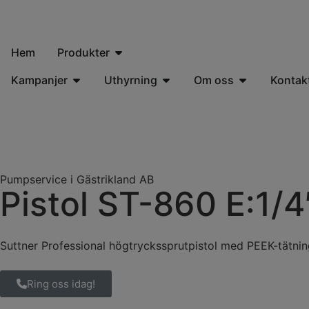
Hem
Produkter
Kampanjer
Uthyrning
Om oss
Kontak
Pumpservice i Gästrikland AB
Pistol ST-860 E:1/4
Suttner Professional högtryckssprutpistol med PEEK-tätni
Ring oss idag!