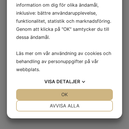
information om dig för olika ändamål,
inklusive: bättre användarupplevelse,
funktionalitet, statistik och marknadsföring.
Genom att klicka på "OK" samtycker du till
dessa ändamål.
Läs mer om vår användning av cookies och
behandling av personuppgifter på vår
webbplats.
VISA
DETALJER
JA
NEJ
OK
JA
NEJ
NÖDVÄNDIG
INSTÄLLNINGAR
AVVISA ALLA
JA
NEJ
JA
NEJ
MARKNADSFÖRING
STATISTIK