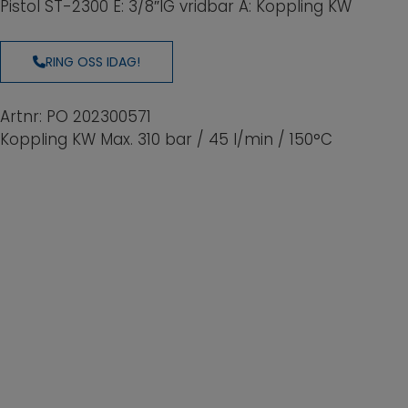
Pistol ST-2300 E: 3/8″IG vridbar A: Koppling KW
RING OSS IDAG!
Artnr: PO 202300571
Koppling KW
Max. 310 bar / 45 l/min / 150°C