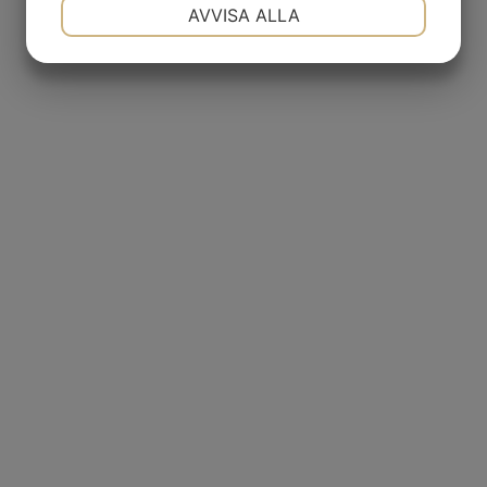
NÖDVÄNDIG
INSTÄLLNINGAR
AVVISA ALLA
JA
NEJ
JA
NEJ
MARKNADSFÖRING
STATISTIK