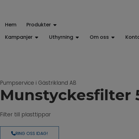
Hem
Produkter
Kampanjer
Uthyrning
Om oss
Kont
Pumpservice i Gästrikland AB
Munstyckesfilter
Filter till plasttippar
RING OSS IDAG!