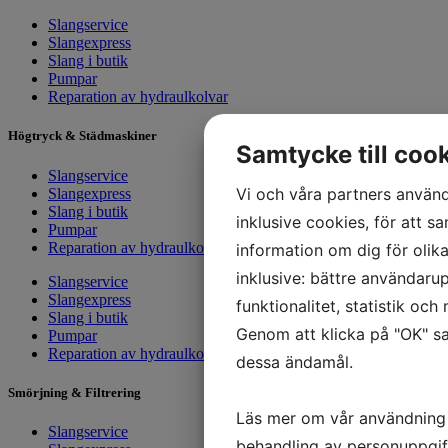
Slangservice
Slangexpress
Slang i butik
Pumpar
Reparation av hydraulkolvar
Högtryck & Städmaskiner
Samtycke till coo
Slangservice
Vi och våra partners använd
Slangexpress
Slang i butik
inklusive cookies, för att sa
Pumpar
Reparation av hydraulkolvar
information om dig för olik
inklusive: bättre användarup
Slangservice
Slangexpress
funktionalitet, statistik oc
Slang i butik
Genom att klicka på "OK" sa
Pumpar
Reparation av hydraulkolvar
dessa ändamål.
Smörjning & Filtrering
Läs mer om vår användning
Slangservice
behandling av personuppgif