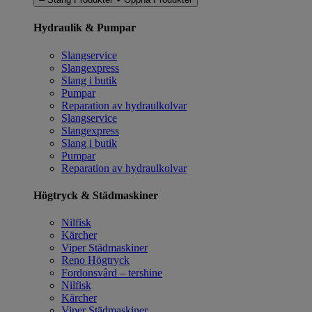
Hydraulik & Pumpar
Slangservice
Slangexpress
Slang i butik
Pumpar
Reparation av hydraulkolvar
Slangservice
Slangexpress
Slang i butik
Pumpar
Reparation av hydraulkolvar
Högtryck & Städmaskiner
Nilfisk
Kärcher
Viper Städmaskiner
Reno Högtryck
Fordonsvård – tershine
Nilfisk
Kärcher
Viper Städmaskiner