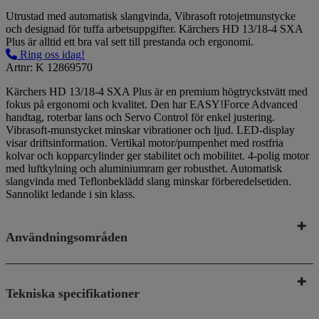
Utrustad med automatisk slangvinda, Vibrasoft rotojetmunstycke
och designad för tuffa arbetsuppgifter. Kärchers HD 13/18-4 SXA
Plus är alltid ett bra val sett till prestanda och ergonomi.
Ring oss idag!
Artnr: K 12869570
Kärchers HD 13/18-4 SXA Plus är en premium högtryckstvätt med
fokus på ergonomi och kvalitet. Den har EASY!Force Advanced
handtag, roterbar lans och Servo Control för enkel justering.
Vibrasoft-munstycket minskar vibrationer och ljud. LED-display
visar driftsinformation. Vertikal motor/pumpenhet med rostfria
kolvar och kopparcylinder ger stabilitet och mobilitet. 4-polig motor
med luftkylning och aluminiumram ger robusthet. Automatisk
slangvinda med Teflonbeklädd slang minskar förberedelsetiden.
Sannolikt ledande i sin klass.
Användningsområden
Tekniska specifikationer