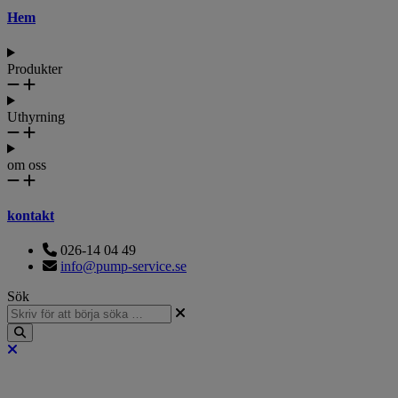
Hem
Produkter
Uthyrning
om oss
kontakt
026-14 04 49
info@pump-service.se
Sök