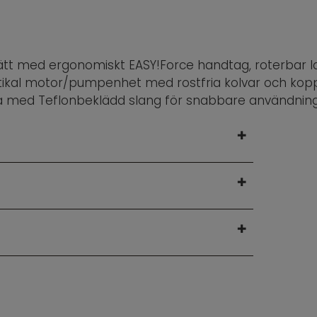
ätt med ergonomiskt EASY!Force handtag, roterbar l
ertikal motor/pumpenhet med rostfria kolvar och kop
a med Teflonbeklädd slang för snabbare användning. 