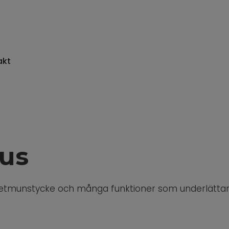
akt
lus
ojetmunstycke och många funktioner som underlätta