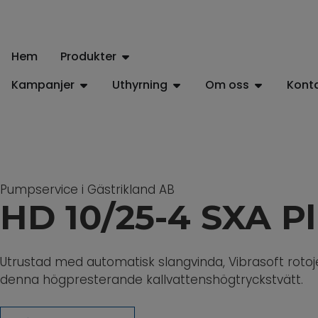
Hem
Produkter
Kampanjer
Uthyrning
Om oss
Kont
Pumpservice i Gästrikland AB
HD 10/25-4 SXA P
Utrustad med automatisk slangvinda, Vibrasoft rot
denna högpresterande kallvattenshögtryckstvätt.