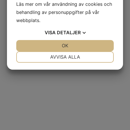
Läs mer om vår användning av cookies och
behandling av personuppgifter på vår
webbplats.
VISA
DETALJER
JA
NEJ
OK
JA
NEJ
NÖDVÄNDIG
INSTÄLLNINGAR
AVVISA ALLA
JA
NEJ
JA
NEJ
MARKNADSFÖRING
STATISTIK