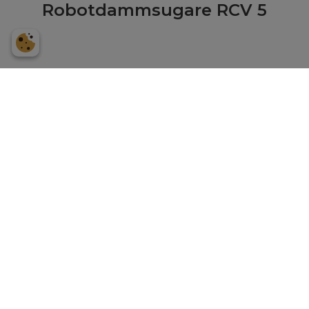
Robotdammsugare RCV 5
Batteri Power+ 36/75 startkit
*EU