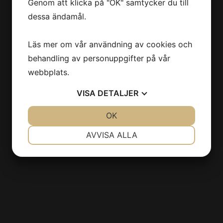
Genom att klicka på "OK" samtycker du till
dessa ändamål.
Läs mer om vår användning av cookies och
behandling av personuppgifter på vår
webbplats.
VISA
DETALJER
JA
NEJ
OK
JA
NEJ
NÖDVÄNDIG
INSTÄLLNINGAR
AVVISA ALLA
JA
NEJ
JA
NEJ
MARKNADSFÖRING
STATISTIK