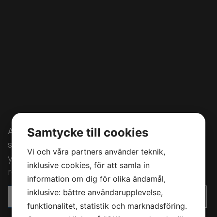
Automatisera
städningen
med
Kärchers
Samtycke till cookies
självgående
städrobotar.
Perfekt
för
större
Vi och våra partners använder teknik,
ytor
som
kräver
regelbunden
och
noggrann
inklusive cookies, för att samla in
rengöring.
information om dig för olika ändamål,
inklusive: bättre användarupplevelse,
RING OSS IDAG!
SE VÅRT SORTIMENT
funktionalitet, statistik och marknadsföring.